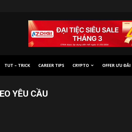
TUT – TRICK
CAREER TIPS
CRYPTO
OFFER ƯU ĐÃI
EO YÊU CẦU