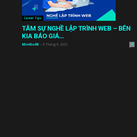
Career Tips
TÂM SỰ NGHỀ LẬP TRÌNH WEB – BÊN
KIA BÁO GIÁ...
MinKiu88
-
9 Tháng 9, 2023
0