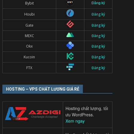
Bybit
Đăng ký
Houbi
Đăng ký
Gate
Đăng ký
MEXC
Đăng ký
Okx
Đăng ký
Kucoin
Đăng ký
FTX
Đăng ký
HOSTING – VPS CHẤT LƯƠNG GIÁ RẺ
Hosting chất lượng, tối
ưu WordPress.
Xem ngay