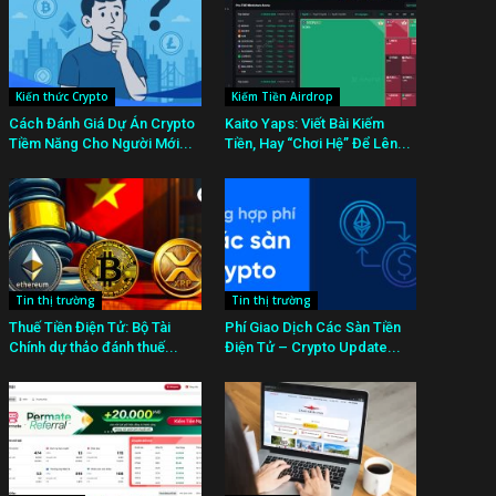
Kiến thức Crypto
Kiếm Tiền Airdrop
Cách Đánh Giá Dự Án Crypto
Kaito Yaps: Viết Bài Kiếm
Tiềm Năng Cho Người Mới...
Tiền, Hay “Chơi Hệ” Để Lên...
Tin thị trường
Tin thị trường
Thuế Tiền Điện Tử: Bộ Tài
Phí Giao Dịch Các Sàn Tiền
Chính dự thảo đánh thuế...
Điện Tử – Crypto Update...