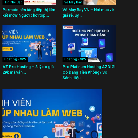
Tin Nổi Bật
Vé Máy Bay
Permate nền tảng tiếp thị liên
Vé Máy Bay VN – Nơi mua vé
kết mới? Người chơi top...
giá rẻ, uy...
Hosting - VPS
Hosting - VPS
AZ Pro Hosting – 3 lý do giá
Pro Platinum Hosting AZDIGI
29k mà vẫn...
Có Đáng Tiền Không? So
Sánh Hiệu...