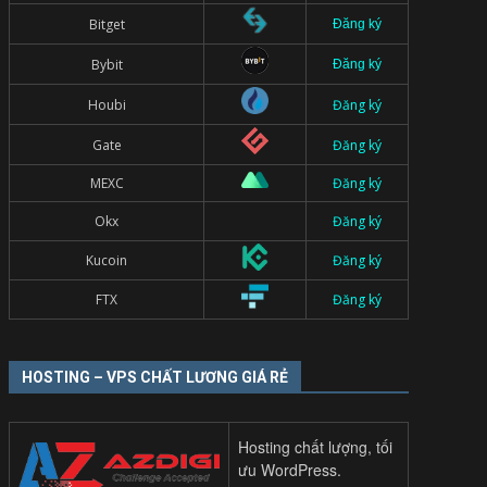
Bitget
Đăng ký
Bybit
Đăng ký
Houbi
Đăng ký
Gate
Đăng ký
MEXC
Đăng ký
Okx
Đăng ký
Kucoin
Đăng ký
FTX
Đăng ký
HOSTING – VPS CHẤT LƯƠNG GIÁ RẺ
Hosting chất lượng, tối
ưu WordPress.