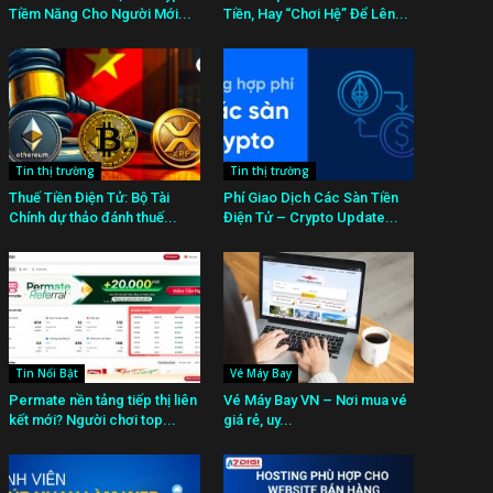
Tiềm Năng Cho Người Mới...
Tiền, Hay “Chơi Hệ” Để Lên...
Tin thị trường
Tin thị trường
Thuế Tiền Điện Tử: Bộ Tài
Phí Giao Dịch Các Sàn Tiền
Chính dự thảo đánh thuế...
Điện Tử – Crypto Update...
Tin Nổi Bật
Vé Máy Bay
Permate nền tảng tiếp thị liên
Vé Máy Bay VN – Nơi mua vé
kết mới? Người chơi top...
giá rẻ, uy...