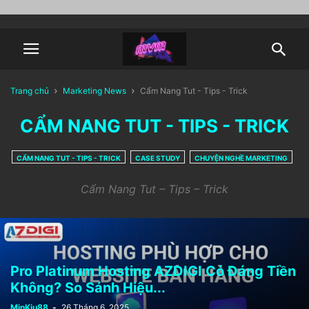
Trang chủ
Marketing News
Cẩm Nang Tut - Tips - Trick
CẨM NANG TUT - TIPS - TRICK
CẨM NANG TUT - TIPS - TRICK
CASE STUDY
CHUYỆN NGHỀ MARKETING
DIGITAL MARKETING
KIẾN THỨC MARKETING
SÁCH EBOOK - TÀI LIỆU
Cẩm Nang Tut – Tips – Trick
TÀI LIỆU MARKETING
Pro Platinum Hosting AZDIGI Có Đáng Tiền
Không? So Sánh Hiệu...
MinKiu88
-
26 Tháng 6, 2025