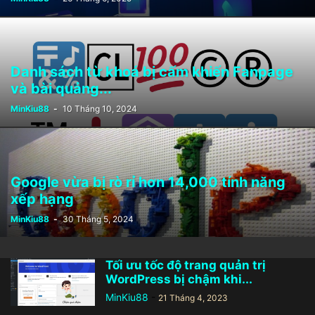
Danh sách từ khoá bị cấm khiến Fanpage
và bài quảng...
MinKiu88
-
10 Tháng 10, 2024
Google vừa bị rò rỉ hơn 14,000 tính năng
xếp hạng
MinKiu88
-
30 Tháng 5, 2024
Tối ưu tốc độ trang quản trị
WordPress bị chậm khi...
MinKiu88
-
21 Tháng 4, 2023