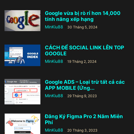
Google vừa bị rò rỉ hơn 14,000
tính năng xếp hạng
MinKiu88
-
30 Tháng 5, 2024
CÁCH ĐỂ SOCIAL LINK LÊN TOP
GOOGLE
MinKiu88
-
19 Tháng 2, 2024
Google ADS – Loại trừ tất cả các
APP MOBILE (Ứng...
MinKiu88
-
29 Tháng 9, 2023
Đăng Ký Figma Pro 2 Năm Miễn
Phí
MinKiu88
-
20 Tháng 3, 2023