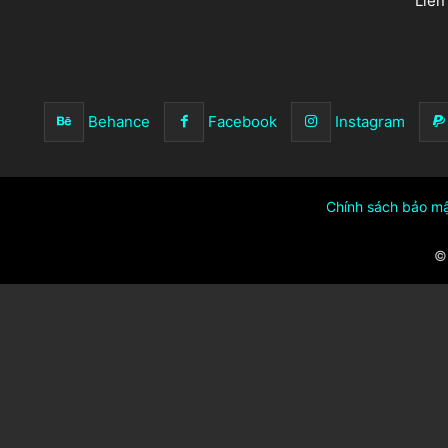
Liên
Behance
Facebook
Instagram
Chính sách bảo m
© 