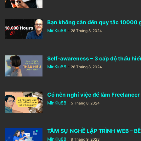
Bạn không cần đến quy tắc 10000 gi
MinKiu88
-
28 Tháng 8, 2024
Self-awareness – 3 cấp độ thấu hiểu
MinKiu88
-
28 Tháng 8, 2024
Có nên nghỉ việc để làm Freelancer 
MinKiu88
-
5 Tháng 8, 2024
TÂM SỰ NGHỀ LẬP TRÌNH WEB – BÊN
MinKiu88
-
9 Tháng 9, 2023