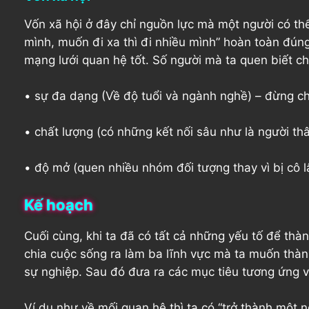
Vốn xã hội ở đây chỉ nguồn lực mà một người có thể
mình, muốn đi xa thì đi nhiều mình” hoàn toàn đú
mạng lưới quan hệ tốt. Số người mà ta quen biết chỉ 
• sự đa dạng (Về độ tuổi và ngành nghề) – đừng c
• chất lượng (có những kết nối sâu như là người thâ
• độ mở (quen nhiều nhóm đối tượng thay vì bị cô l
Kế hoạch
Cuối cùng, khi ta đã có tất cả những yếu tố để thà
chia cuộc sống ra làm ba lĩnh vực mà ta muốn thành
sự nghiệp. Sau đó đưa ra các mục tiêu tương ứng vớ
Ví dụ như về mối quan hệ thì ta có “trở thành một ng